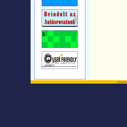
impr
|