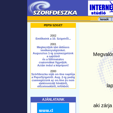
PEPSI SZIGET
2002
Emlékeink a 10. Szigetről...
2001
Megkezdjük idei áldásos
tevékenységünket.
Megvalós
Augusztus 1-ig szemezgetünk
a sajtóból
és a félhivatalos
csatornákat figyeljük.
Aztán indul a képriport!
2000
Szörfdeszka stáb on-line naplója
a PepsiSzigetről. Aug. 2-ig pedig
csemegézünk az on-line és nem
elektronizált hírekből,
la
előzetesekből, infókból.
AJÁNLATAINK
aki zárja