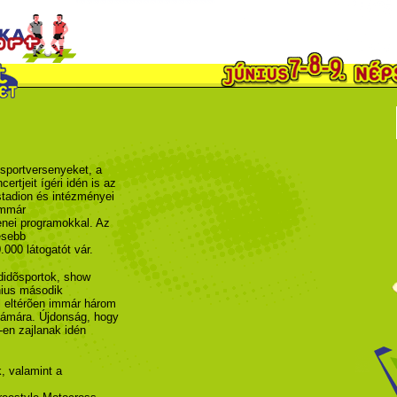
 sportversenyeket, a
ertjeit ígéri idén is az
pstadion és intézményei
immár
zenei programokkal. Az
esebb
000 látogatót vár.
didõsportok, show
nius második
õl eltérõen immár három
zámára. Újdonság, hogy
en zajlanak idén
, valamint a