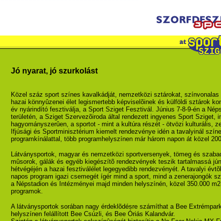
Jó nyarat, jó szurkolást
Közel száz sport színes kavalkádját, nemzetközi sztárokat, színvonalas
hazai könnyûzenei élet legismertebb képviselõinek és külföldi sztárok konc
év nyárindító fesztiválja, a Sport Sziget Fesztivál. Június 7-8-9-én a Né
területén, a Sziget Szervezõiroda által rendezett ingyenes Sport Sziget, 
hagyományszerûen, a sportot - mint a kultúra részét - ötvözi kulturális, 
Ifjúsági és Sportminisztérium kiemelt rendezvénye idén a tavalyinál szín
programkínálattal, több programhelyszínen már három napon át közel 200.
Látványsportok, magyar és nemzetközi sportversenyek, tömeg és szaba
mûsorok, gálák és egyéb kiegészítõ rendezvények teszik tartalmassá jú
hétvégéjén a hazai fesztiválélet legegyedibb rendezvényét. A tavalyi évt
napos program igazi csemegét ígér mind a sport, mind a zenerajongók s
a Népstadion és Intézményei majd minden helyszínén, közel 350.000 m2-
programok.
A látványsportok sorában nagy érdeklõdésre számíthat a Bee Extrémpark
helyszínen felállított Bee Csúzli, és Bee Óriás Kalandvár.